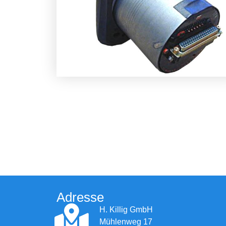
Adresse
H. Killig GmbH
Mühlenweg 17